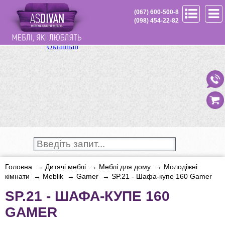
(067) 600-500-8
(098) 454-22-82
Головна
→
Дитячі меблі
→
Меблі для
дому →
Молодіжні
кімнати
→
Meblik
→
Gamer
→
SP.21 - Шафа-купе 160 Gamer
SP.21 - ШАФА-КУПЕ 160
GAMER