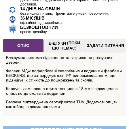
доставки.
14 ДНІВ НА ОБМІН
без лишніх питань. Прочитайте умови повернення.
36 МІСЯЦІВ
офіційної від виробника.
БЕЗКОШТОВНИЙ
проект дизайну.
(ПОКИ
ВІДГУКИ
ОПИС
ЗАДАТИ ПИТАННЯ
ЩО НЕМАЄ)
Безшумна система відчинення та закривання розсувних
дверей.
Фасади МДФ пофарбовані екологічними водяними фарбами
BECKERS, що затверджуються УФ-випромінюванням, що
підвищує їх стійкість до пошкоджень та сколів.
Корпус - ламінована плита товщиною 18 мм з підвищеною
стійкістю до сколів та подряпин.
Безпека підтверджена сертифікатом TÜV. Додаткові опція-
контейнер з двома ящиками.