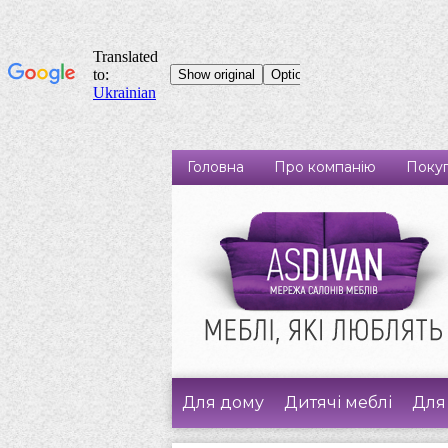
Головна
Про компанію
Покуп
Для дому
Дитячі меблі
Для