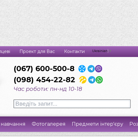
цеві
Проект для Вас
Контакти
Ukrainian
▼
(067) 600-500-8
(098) 454-22-82
Час роботи:
пн-нд 10-18
 навчання
Фотогалерея
Предмети інтер'єру
Ро