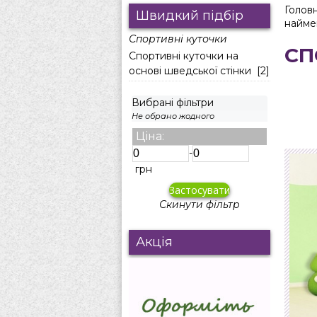
Голов
Швидкий підбір
найм
Спортивні куточки
СП
Спортивні куточки на
основі шведської стінки
[2]
Вибрані фільтри
Не обрано жодного
Ціна:
-
грн
Скинути фільтр
Акція