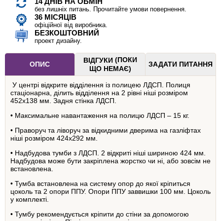
14 ДНІВ НА ОБМІН
без лишніх питань. Прочитайте умови повернення.
36 МІСЯЦІВ
офіційної від виробника.
БЕЗКОШТОВНИЙ
проект дизайну.
(ПОКИ
ВІДГУКИ
ОПИС
ЗАДАТИ ПИТАННЯ
ЩО НЕМАЄ)
У центрі відкрите відділення із полицею ЛДСП. Полиця
стаціонарна, ділить відділення на 2 рівні ніші розміром
452х138 мм. Задня стінка ЛДСП.
• Максимальне навантаження на полицю ЛДСП – 15 кг.
• Праворуч та ліворуч за відкидними дверима на газліфтах
ніші розміром 424х292 мм.
• Надбудова тумби з ЛДСП. 2 відкриті ніші шириною 424 мм.
Надбудова може бути закріплена жорстко чи ні, або зовсім не
встановлена.
• Тумба встановлена ​​на систему опор до якої кріпиться
цоколь та 2 опори ППУ. Опори ППУ заввишки 100 мм. Цоколь
у комплекті.
• Тумбу рекомендується кріпити до стіни за допомогою